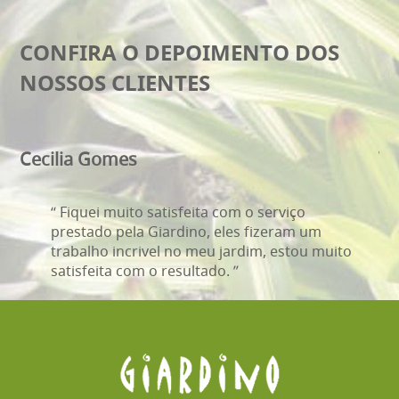
CONFIRA O DEPOIMENTO DOS
NOSSOS CLIENTES
Cecilia Gomes
Wa
“ Fiquei muito satisfeita com o serviço
prestado pela Giardino, eles fizeram um
trabalho incrivel no meu jardim, estou muito
satisfeita com o resultado. ”